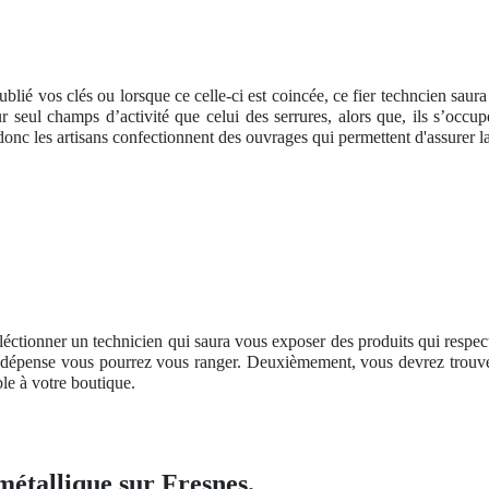
ublié vos clés ou lorsque ce celle-ci est coincée, ce fier techncien saura
our seul champs d’activité que celui des serrures, alors que, ils s’occ
onc les artisans confectionnent des ouvrages qui permettent d'assurer la
éléctionner un technicien qui saura vous exposer des produits qui respe
e dépense vous pourrez vous ranger. Deuxièmement, vous devrez trouver
le à votre boutique.
métallique sur Fresnes.