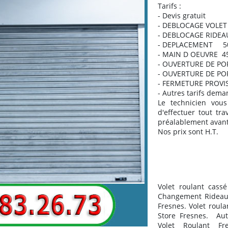
Tarifs :
- Devis gratuit
- DEBLOCAGE VOLE
- DEBLOCAGE RIDEA
- DEPLACEMENT 50
- MAIN D OEUVRE 4
- OUVERTURE DE PO
- OUVERTURE DE PO
- FERMETURE PROVIS
- Autres tarifs dema
Le technicien vous
d'effectuer tout tra
préalablement avant 
Nos prix sont H.T.
Volet roulant cass
Changement Rideau 
Fresnes. Volet roul
Store Fresnes.
Aut
Volet Roulant Fr