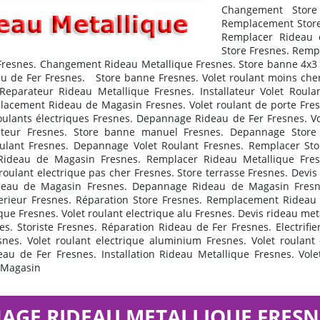
Changement Store 
Remplacement Store
Remplacer Rideau
Store Fresnes. Remp
resnes. Changement Rideau Metallique Fresnes. Store banne 4x3 Fr
u de Fer Fresnes. Store banne Fresnes. Volet roulant moins cher
Reparateur Rideau Metallique Fresnes. Installateur Volet Roulan
lacement Rideau de Magasin Fresnes. Volet roulant de porte Fresn
s roulants électriques Fresnes. Depannage Rideau de Fer Fresnes
ateur Fresnes. Store banne manuel Fresnes. Depannage Store F
oulant Fresnes. Depannage Volet Roulant Fresnes. Remplacer Sto
ideau de Magasin Fresnes. Remplacer Rideau Metallique Fresn
oulant electrique pas cher Fresnes. Store terrasse Fresnes. Devis
Rideau de Magasin Fresnes. Depannage Rideau de Magasin Fresn
erieur Fresnes. Réparation Store Fresnes. Remplacement Rideau 
ique Fresnes. Volet roulant electrique alu Fresnes. Devis rideau me
. Storiste Fresnes. Réparation Rideau de Fer Fresnes. Electrifie
es. Volet roulant electrique aluminium Fresnes. Volet roulant 
au de Fer Fresnes. Installation Rideau Metallique Fresnes. Volet
e Magasin
GE RIDEAU METALLIQUE FRESN