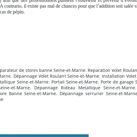
e
afin que des professionnels puissent l’entretenir et prévenir d’éventu
 A contrario, il existe pas mal de chances pour que l’addition soit salée 
cas de pépin.
parateur de stores banne Seine-et-Marne. Reparation Volet Roulant
arne. Dépannage Volet Roulant Seine-et-Marne. Installation Vole
llique Seine-et-Marne. Portail Seine-et-Marne. Porte de garage 
ine-et-Marne. Dépannage Rideau Metallique Seine-et-Marne.
tore Banne Seine-et-Marne. Dépannage serrurier Seine-et-Marne. 
ne