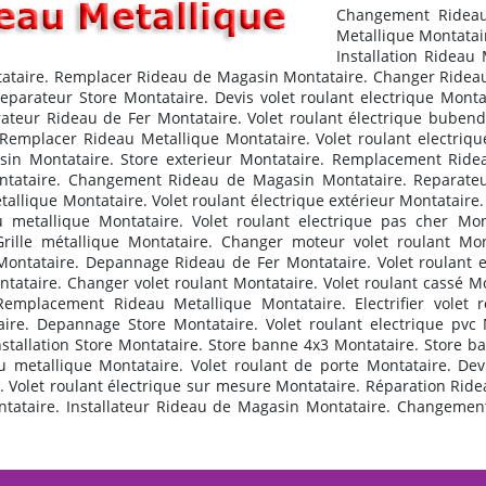
Changement Rideau
Metallique Montatair
Installation Rideau 
ntataire. Remplacer Rideau de Magasin Montataire. Changer Ridea
parateur Store Montataire. Devis volet roulant electrique Montat
teur Rideau de Fer Montataire. Volet roulant électrique bubendo
. Remplacer Rideau Metallique Montataire. Volet roulant electri
n Montataire. Store exterieur Montataire. Remplacement Ridea
Montataire. Changement Rideau de Magasin Montataire. Reparate
tallique Montataire. Volet roulant électrique extérieur Montatair
 metallique Montataire. Volet roulant electrique pas cher Mon
rille métallique Montataire. Changer moteur volet roulant Mon
ntataire. Depannage Rideau de Fer Montataire. Volet roulant e
tataire. Changer volet roulant Montataire. Volet roulant cassé Mo
emplacement Rideau Metallique Montataire. Electrifier volet 
re. Depannage Store Montataire. Volet roulant electrique pvc
tallation Store Montataire. Store banne 4x3 Montataire. Store ba
u metallique Montataire. Volet roulant de porte Montataire. Dev
Volet roulant électrique sur mesure Montataire. Réparation Ridea
tataire. Installateur Rideau de Magasin Montataire. Changement