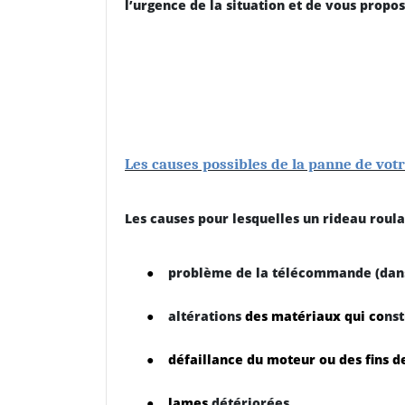
l’urgence de la situation et de vous propo
Les causes possibles de la panne de votr
Les causes pour lesquelles un rideau roula
●
problème de la télécommande (dans
●
altérations
des matériaux qui co
nst
●
défaillance du moteur ou des fins d
●
lames
détériorées,