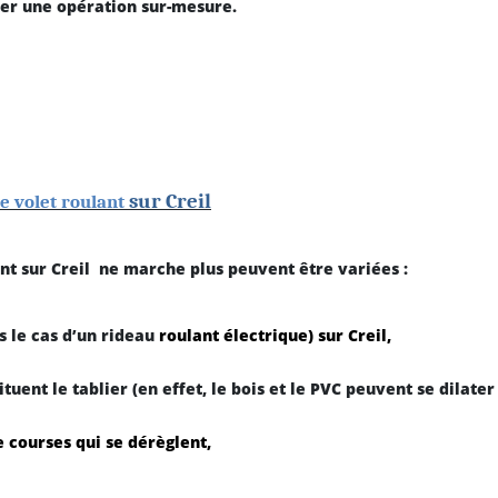
ser une opération sur-mesure.
sur Creil
e volet roulant
nt sur Creil
ne marche plus peuvent être variées :
 le cas d’un
rideau
roulant
électrique)
sur Creil
,
ituent le tablier (en effet, le bois et le PVC peuvent se dilate
e courses qui se dérèglent,