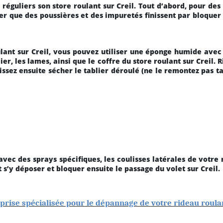
 réguliers son store roulant sur Creil. Tout d’abord, pour des
ter que des poussières et des impuretés finissent par bloque
ulant sur Creil, vous pouvez utiliser une éponge humide ave
ier, les lames, ainsi que le coffre du store roulant sur Creil.
laissez ensuite sécher le tablier déroulé (ne le remontez pas ta
vec des sprays spécifiques, les coulisses latérales de votre r
 s’y déposer et bloquer ensuite le passage du volet sur Creil.
eprise spécialisée pour le dépannage de votre rideau roul