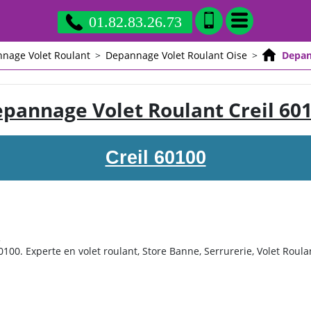
01.82.83.26.73
nage Volet Roulant
>
Depannage Volet Roulant Oise
>
Depan
pannage Volet Roulant Creil 60
Creil 60100
.
0100. Experte en volet roulant, Store Banne, Serrurerie, Volet Roulan