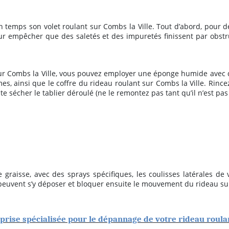
 temps son volet roulant sur Combs la Ville. Tout d’abord, pour de
ur empêcher que des saletés et des impuretés finissent par obst
t sur Combs la Ville, vous pouvez employer une éponge humide avec 
ames, ainsi que le coffre du rideau roulant sur Combs la Ville. Rin
ite sécher le tablier déroulé (ne le remontez pas tant qu’il n’est p
graisse, avec des sprays spécifiques, les coulisses latérales de v
s peuvent s’y déposer et bloquer ensuite le mouvement du rideau sur
eprise spécialisée pour le dépannage de votre rideau roul