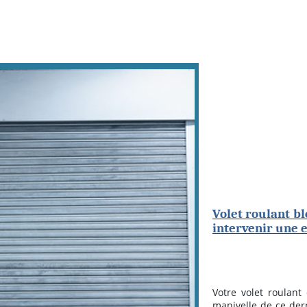
Volet roulant bl
intervenir une e
Votre volet roulant
manivelle de ce dern