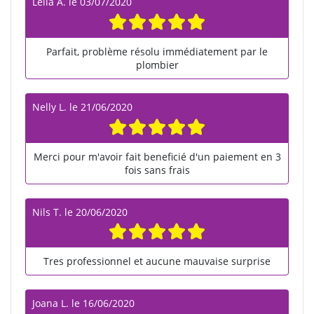
Leïla A.
le
03/07/2020
Parfait, problème résolu immédiatement par le
plombier
Nelly L.
le
21/06/2020
Merci pour m'avoir fait beneficié d'un paiement en 3
fois sans frais
Nils T.
le
20/06/2020
Tres professionnel et aucune mauvaise surprise
Joana L.
le
16/06/2020