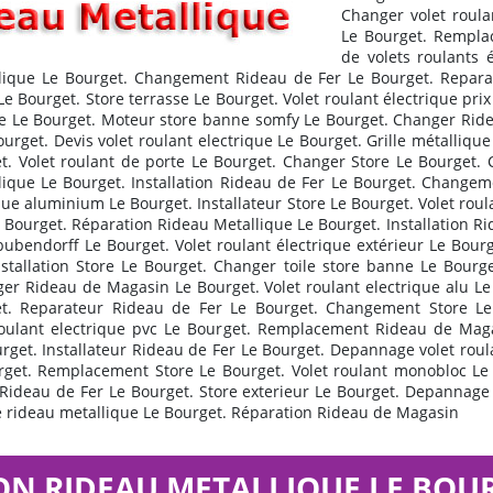
Changer volet roula
Le Bourget. Remplac
de volets roulants 
ique Le Bourget. Changement Rideau de Fer Le Bourget. Repara
Le Bourget. Store terrasse Le Bourget. Volet roulant électrique p
age Le Bourget. Moteur store banne somfy Le Bourget. Changer Rid
ourget. Devis volet roulant electrique Le Bourget. Grille métalliq
. Volet roulant de porte Le Bourget. Changer Store Le Bourget. 
llique Le Bourget. Installation Rideau de Fer Le Bourget. Changem
rique aluminium Le Bourget. Installateur Store Le Bourget. Volet r
 Bourget. Réparation Rideau Metallique Le Bourget. Installation Ri
bubendorff Le Bourget. Volet roulant électrique extérieur Le Bourg
nstallation Store Le Bourget. Changer toile store banne Le Bour
er Rideau de Magasin Le Bourget. Volet roulant electrique alu L
get. Reparateur Rideau de Fer Le Bourget. Changement Store Le
roulant electrique pvc Le Bourget. Remplacement Rideau de Magas
rget. Installateur Rideau de Fer Le Bourget. Depannage volet ro
rget. Remplacement Store Le Bourget. Volet roulant monobloc Le 
deau de Fer Le Bourget. Store exterieur Le Bourget. Depannage 
rideau metallique Le Bourget. Réparation Rideau de Magasin
ON RIDEAU METALLIQUE LE BOUR